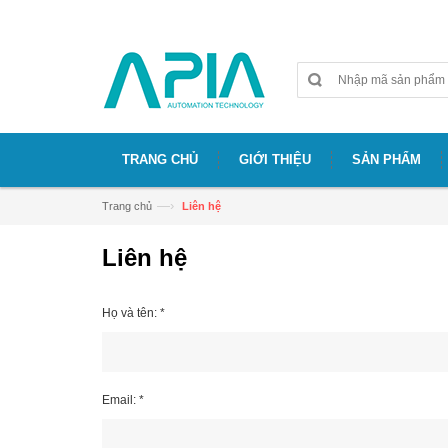
Chào mừng bạn đã đến với website APIA
TRANG CHỦ
GIỚI THIỆU
SẢN PHẨM
—›
Trang chủ
Liên hệ
Liên hệ
Họ và tên:
*
Email:
*