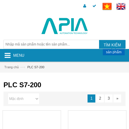
TÌM KIẾM
sản phẩm
MENU
—›
Trang chủ
PLC S7-200
PLC S7-200
1
2
3
»