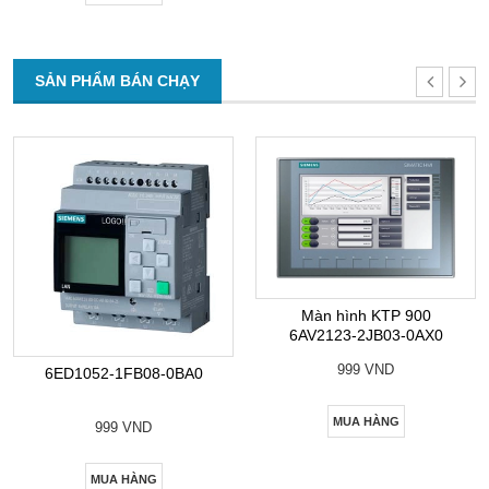
SẢN PHẨM BÁN CHẠY
Màn hình KTP 900
6AV2123-2JB03-0AX0
999 VND
6ED1052-1FB08-0BA0
MUA HÀNG
999 VND
MUA HÀNG