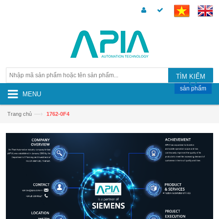
TÌM KIẾM
sản phẩm
MENU
—›
Trang chủ
1762-0F4