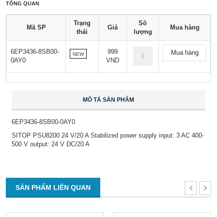
TỔNG QUAN
Trạng
Số
Mã SP
Giá
Mua hàng
thái
lượng
6EP3436-8SB00-
999
Mua hàng
NEW
0AY0
VND
MÔ TẢ SẢN PHẨM
6EP3436-8SB00-0AY0
SITOP PSU8200 24 V/20 A Stabilized power supply input: 3 AC 400-
500 V output: 24 V DC/20 A
SẢN PHẨM LIÊN QUAN