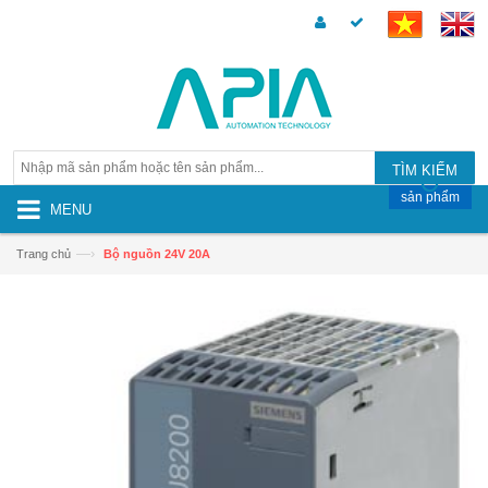
TÌM KIẾM
sản phẩm
MENU
—›
Trang chủ
Bộ nguồn 24V 20A