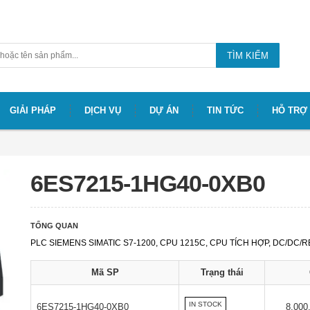
TÌM KIẾM
GIẢI PHÁP
DỊCH VỤ
DỰ ÁN
TIN TỨC
HỖ TRỢ
6ES7215-1HG40-0XB0
TỔNG QUAN
PLC SIEMENS SIMATIC S7-1200, CPU 1215C, CPU TÍCH HỢP, DC/DC/R
Mã SP
Trạng thái
IN STOCK
6ES7215-1HG40-0XB0
8.000