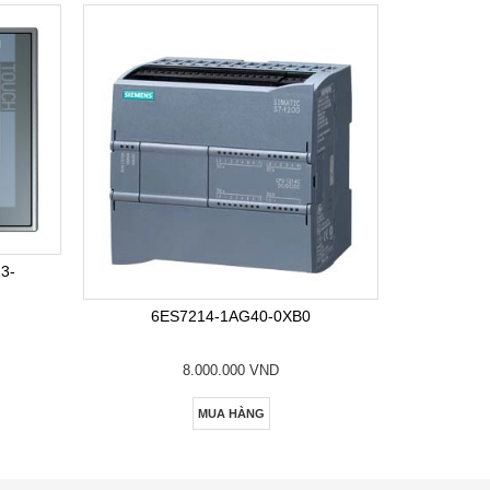
6E
3-
6ES7214-1AG40-0XB0
8.000.000 VND
MUA HÀNG