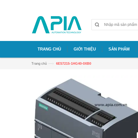
Chào mừng bạn đã đến với website APIA
TRANG CHỦ
GIỚI THIỆU
SẢN PHẨM
—›
Trang chủ
6ES7215-1HG40-0XB0