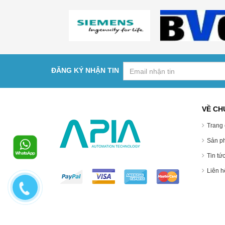
ĐĂNG KÝ NHẬN TIN
VỀ CH
Trang 
Sản p
Tin tứ
Liên hê
© Bản quyền thuộc về Công Ty TNHH Công Nghiệp Tự Độn