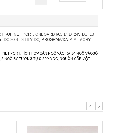
 PROFINET PORT, ONBOARD I/O: 14 DI 24V DC; 10
Y: DC 20.4 - 28.8 V DC, PROGRAM/DATA MEMORY:
ROFINET PORT, TÍCH HỢP SẴN NGÕ VÀO RA:14 NGÕ VÀOSỐ
C, 2 NGÕ RA TƯƠNG TỰ 0-20MA DC, NGUỒN CẤP MỘT