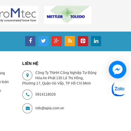
LIÊN HỆ
Công Ty TNHH Công Nghiệp Tự Động
̀ng
Hóa An Phát 130 Lê Thị Hồng,
 toán
Phường 17, Quận Gò Vấp, TP. Hồ Chí Minh
h
0914118026
n
info@apia.com.vn