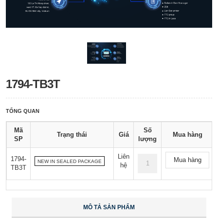
1794-TB3T
TỔNG QUAN
Mã
Số
Trạng thái
Giá
Mua hàng
SP
lượng
Liên
1794-
Mua hàng
NEW IN SEALED PACKAGE
hệ
TB3T
MÔ TẢ SẢN PHẨM