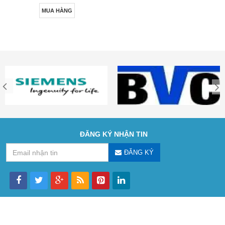
MUA HÀNG
ĐĂNG KÝ NHẬN TIN
ĐĂNG KÝ