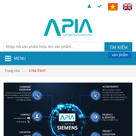
TÌM KIẾM
sản phẩm
MENU
—›
Trang chủ
1794-TB3T