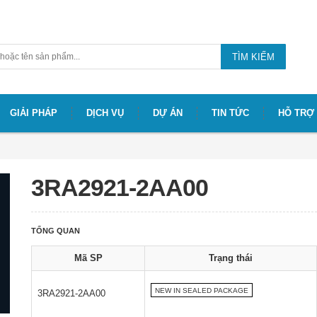
TÌM KIẾM
GIẢI PHÁP
DỊCH VỤ
DỰ ÁN
TIN TỨC
HỖ TRỢ
3RA2921-2AA00
TỔNG QUAN
Mã SP
Trạng thái
NEW IN SEALED PACKAGE
3RA2921-2AA00