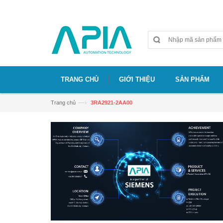
Chào mừng bạn đã đến với website APIA
TRANG CHỦ
GIỚI THIỆU
SẢN PHẨM
—›
Trang chủ
3RA2921-2AA00