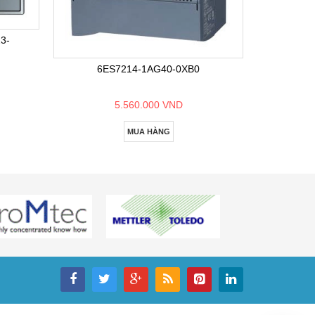
6E
3-
6ES7214-1AG40-0XB0
5.560.000 VND
MUA HÀNG