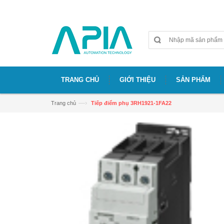
Chào mừng bạn đã đến với website APIA
TRANG CHỦ
GIỚI THIỆU
SẢN PHẨM
—›
Trang chủ
Tiếp điểm phụ 3RH1921-1FA22