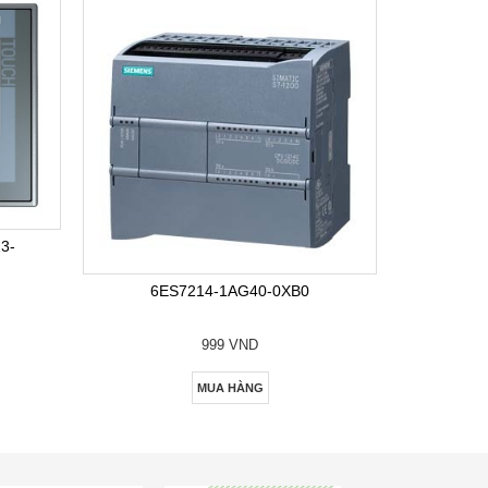
6E
3-
6ES7214-1AG40-0XB0
999 VND
MUA HÀNG