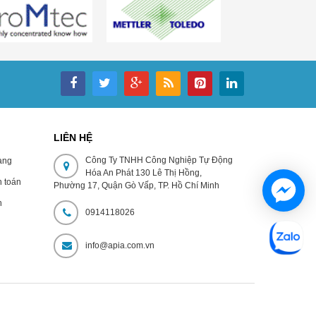
LIÊN HỆ
Công Ty TNHH Công Nghiệp Tự Động
̀ng
Hóa An Phát 130 Lê Thị Hồng,
 toán
Phường 17, Quận Gò Vấp, TP. Hồ Chí Minh
h
0914118026
n
info@apia.com.vn