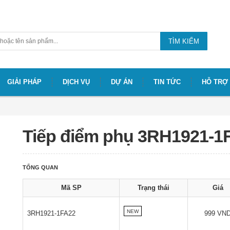
TÌM KIẾM
GIẢI PHÁP
DỊCH VỤ
DỰ ÁN
TIN TỨC
HỖ TRỢ
Tiếp điểm phụ 3RH1921-1
TỔNG QUAN
Mã SP
Trạng thái
Giá
NEW
3RH1921-1FA22
999 VN