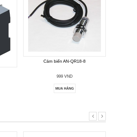
Bộ lập
Cảm biến AN-QR18-8
999 VND
MUA HÀNG