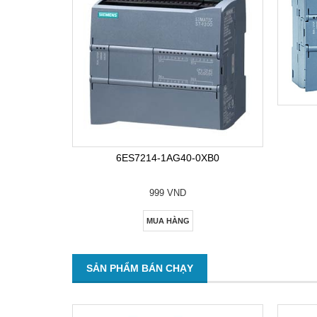
6ES7214-1AG40-0XB0
999 VND
MUA HÀNG
SẢN PHẨM BÁN CHẠY