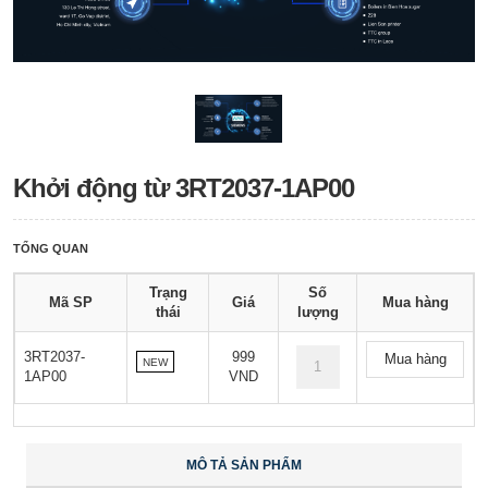
Khởi động từ 3RT2037-1AP00
TỔNG QUAN
Trạng
Số
Mã SP
Giá
Mua hàng
thái
lượng
3RT2037-
999
Mua hàng
NEW
1AP00
VND
MÔ TẢ SẢN PHẨM