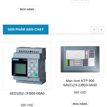
MUA HÀNG
SẢN PHẨM BÁN CHẠY
Màn hình KTP 900
6AV2123-2JB03-0AX0
999 VND
6ED1052-1FB08-0BA0
MUA HÀNG
999 VND