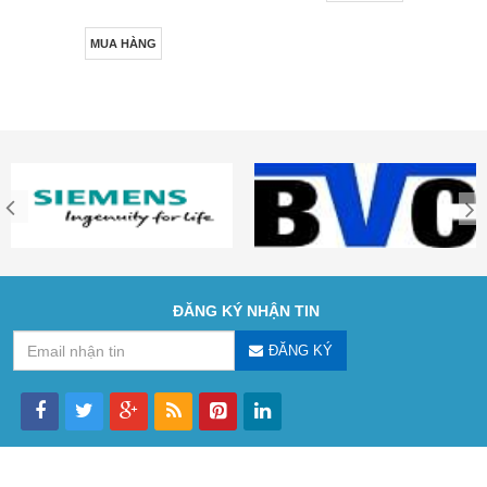
MUA HÀNG
ĐĂNG KÝ NHẬN TIN
ĐĂNG KÝ