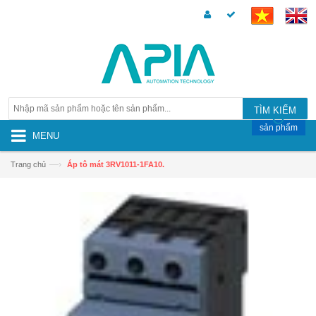
TÌM KIẾM
sản phẩm
MENU
—›
Trang chủ
Áp tô mát 3RV1011-1FA10.