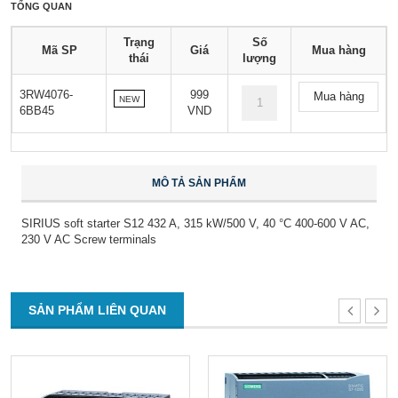
TỔNG QUAN
Trạng
Số
Mã SP
Giá
Mua hàng
thái
lượng
3RW4076-
999
Mua hàng
NEW
6BB45
VND
MÔ TẢ SẢN PHẨM
SIRIUS soft starter S12 432 A, 315 kW/500 V, 40 °C 400-600 V AC,
230 V AC Screw terminals
SẢN PHẨM LIÊN QUAN