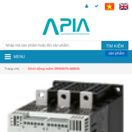
TÌM KIẾM
sản phẩm
MENU
—›
Trang chủ
Khởi động mềm 3RW4076-6BB45