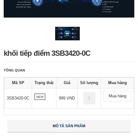
khối tiếp điểm 3SB3420-0C
TỔNG QUAN
Mã SP
Trạng thái
Giá
Số lượng
Mua hàng
Mua hàng
NEW
3SB3420-0C
999 VND
MÔ TẢ SẢN PHẨM