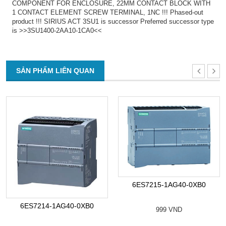
COMPONENT FOR ENCLOSURE, 22MM CONTACT BLOCK WITH
1 CONTACT ELEMENT SCREW TERMINAL, 1NC !!! Phased-out
product !!! SIRIUS ACT 3SU1 is successor Preferred successor type
is >>3SU1400-2AA10-1CA0<<
SẢN PHẨM LIÊN QUAN
6ES7215-1AG40-0XB0
6ES7214-1AG40-0XB0
999 VND