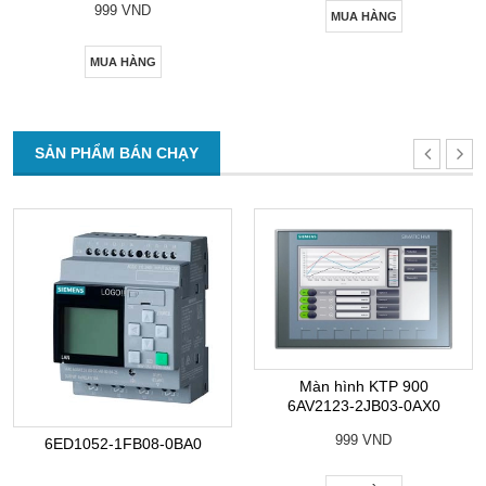
999 VND
MUA HÀNG
MUA HÀNG
SẢN PHẨM BÁN CHẠY
Màn hình KTP 900
6AV2123-2JB03-0AX0
999 VND
6ED1052-1FB08-0BA0