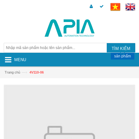
TÌM KIẾM
sản phẩm
MENU
—›
Trang chủ
4V110-06