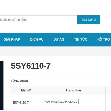
TÌM KIẾM
GIẢI PHÁP
DỊCH VỤ
DỰ ÁN
TIN TỨC
HỖ TRỢ
5SY6110-7
TỔNG QUAN
Mã SP
Trạng thái
NEW IN SEALED PACKAGE
5SY6110-7