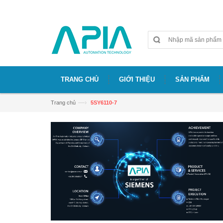
Chào mừng bạn đã đến với website APIA
TRANG CHỦ
GIỚI THIỆU
SẢN PHẨM
—›
Trang chủ
5SY6110-7