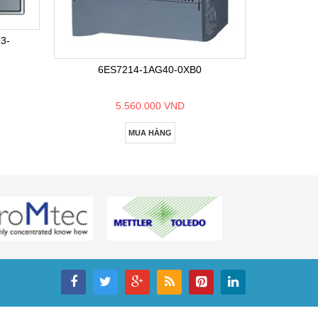
6E
3-
6ES7214-1AG40-0XB0
5.560.000 VND
MUA HÀNG