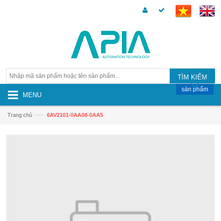
TÌM KIẾM
sản phẩm
MENU
—›
Trang chủ
6AV2101-0AA08-0AA5