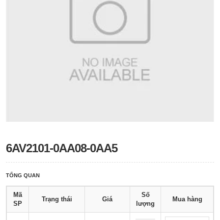
6AV2101-0AA08-0AA5
TỔNG QUAN
Mã
Số
Trạng thái
Giá
Mua hàng
SP
lượng