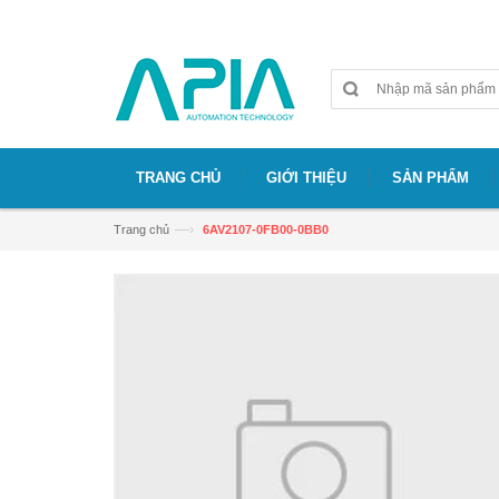
Chào mừng bạn đã đến với website APIA
TRANG CHỦ
GIỚI THIỆU
SẢN PHẨM
—›
Trang chủ
6AV2107-0FB00-0BB0