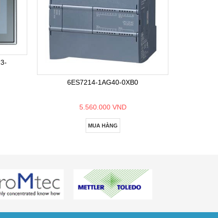
6E
3-
6ES7214-1AG40-0XB0
5.560.000 VND
MUA HÀNG