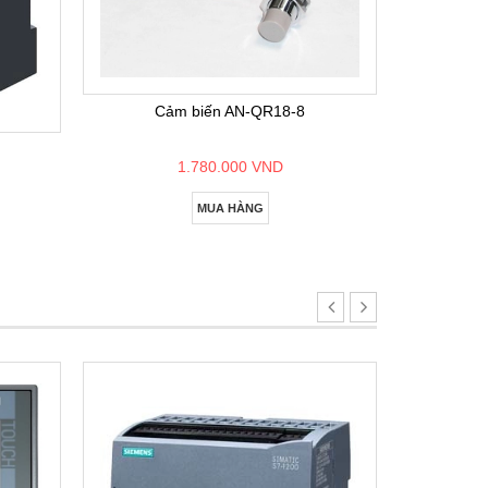
Bộ lập
Cảm biến AN-QR18-8
1.780.000 VND
MUA HÀNG