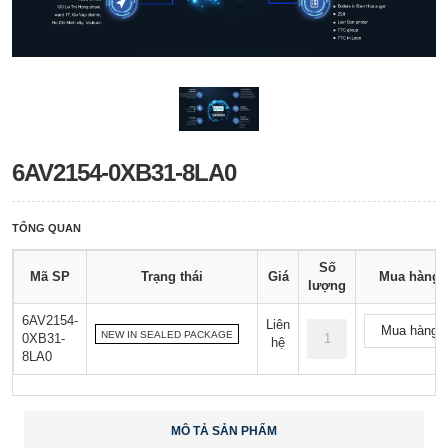
6AV2154-0XB31-8LA0
TỔNG QUAN
Số
Mã SP
Trạng thái
Giá
Mua hàng
lượng
6AV2154-
Liên
Mua hàng
NEW IN SEALED PACKAGE
0XB31-
hệ
8LA0
MÔ TẢ SẢN PHẨM