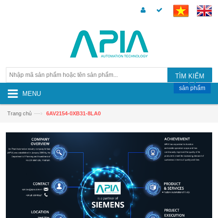
TÌM KIẾM
sản phẩm
MENU
—›
Trang chủ
6AV2154-0XB31-8LA0