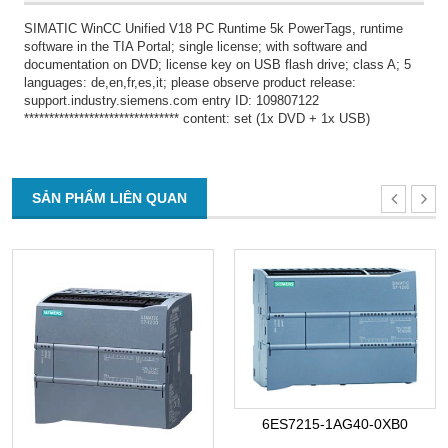
SIMATIC WinCC Unified V18 PC Runtime 5k PowerTags, runtime
software in the TIA Portal; single license; with software and
documentation on DVD; license key on USB flash drive; class A; 5
languages: de,en,fr,es,it; please observe product release:
support.industry.siemens.com entry ID: 109807122
******************************* content: set (1x DVD + 1x USB)
SẢN PHẨM LIÊN QUAN
6ES7215-1AG40-0XB0