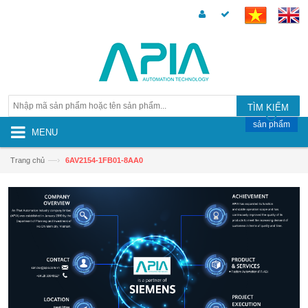
TÌM KIẾM
sản phẩm
MENU
—›
Trang chủ
6AV2154-1FB01-8AA0