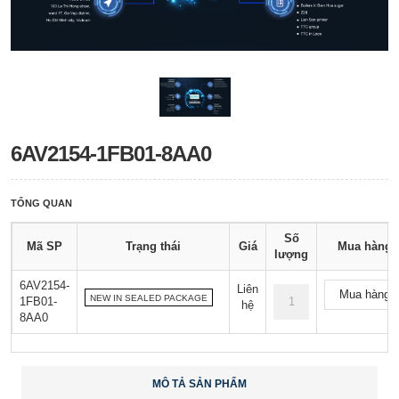
6AV2154-1FB01-8AA0
TỔNG QUAN
Số
Mã SP
Trạng thái
Giá
Mua hàng
lượng
6AV2154-
Liên
Mua hàng
NEW IN SEALED PACKAGE
1FB01-
hệ
8AA0
MÔ TẢ SẢN PHẨM