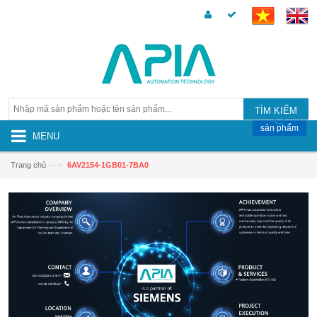
TÌM KIẾM
sản phẩm
MENU
—›
Trang chủ
6AV2154-1GB01-7BA0