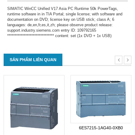
SIMATIC WinCC Unified V17 Asia PC Runtime 50k PowerTags,
runtime software in in TIA Portal; single license; with software and
documentation on DVD; license key on USB stick; class A; 6
languages: de,en,fr,es,it,zh; please observe product release:
support.industry.siemens.com entry ID: 109792165
******************************* content: set (1x DVD + 1x USB)
SẢN PHẨM LIÊN QUAN
6ES7215-1AG40-0XB0