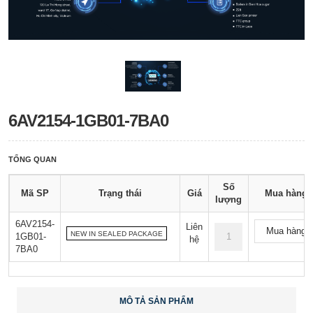
6AV2154-1GB01-7BA0
TỔNG QUAN
Số
Mã SP
Trạng thái
Giá
Mua hàng
lượng
6AV2154-
Liên
Mua hàng
NEW IN SEALED PACKAGE
1GB01-
hệ
7BA0
MÔ TẢ SẢN PHẨM