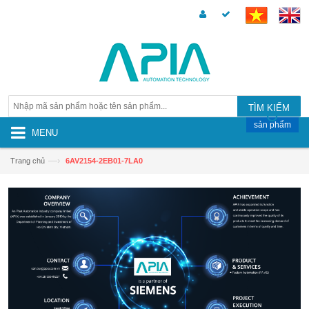
TÌM KIẾM
sản phẩm
MENU
—›
Trang chủ
6AV2154-2EB01-7LA0