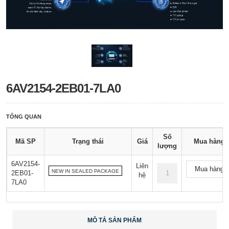
6AV2154-2EB01-7LA0
TỔNG QUAN
Số
Mã SP
Trạng thái
Giá
Mua hàng
lượng
6AV2154-
Liên
Mua hàng
NEW IN SEALED PACKAGE
2EB01-
hệ
7LA0
MÔ TẢ SẢN PHẨM