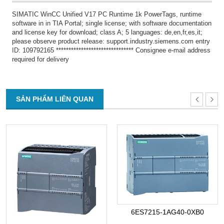
SIMATIC WinCC Unified V17 PC Runtime 1k PowerTags, runtime
software in in TIA Portal; single license; with software documentation
and license key for download; class A; 5 languages: de,en,fr,es,it;
please observe product release: support.industry.siemens.com entry
ID: 109792165 ******************************* Consignee e-mail address
required for delivery
SẢN PHẨM LIÊN QUAN
6ES7215-1AG40-0XB0