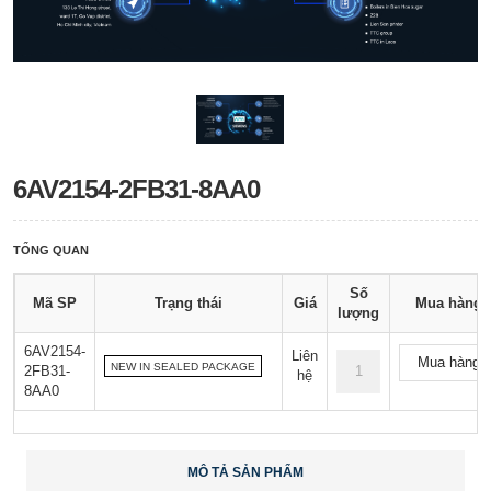
6AV2154-2FB31-8AA0
TỔNG QUAN
Số
Mã SP
Trạng thái
Giá
Mua hàng
lượng
6AV2154-
Liên
Mua hàng
NEW IN SEALED PACKAGE
2FB31-
hệ
8AA0
MÔ TẢ SẢN PHẨM