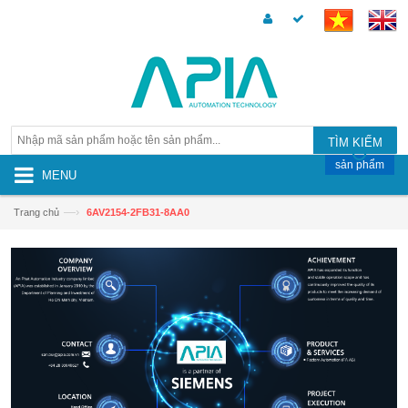
TÌM KIẾM
sản phẩm
MENU
—›
Trang chủ
6AV2154-2FB31-8AA0