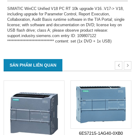
SIMATIC WinCC Unified V18 PC RT 10k upgrade V16..V17-> V18,
including upgrade for Parameter Control, Report Execution,
Collaboration, Audit Basis runtime software in the TIA Portal; single
license; with software and documentation on DVD; license key on
USB flash drive; class A; please observe product release:
support.industry.siemens.com entry ID: 109807122
******************************* content: set (1x DVD + 1x USB)
SẢN PHẨM LIÊN QUAN
6ES7215-1AG40-0XB0