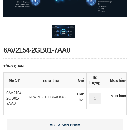
6AV2154-2GB01-7AA0
TỔNG QUAN
Số
Mã SP
Trạng thái
Giá
Mua hàng
lượng
6AV2154-
Liên
Mua hàng
NEW IN SEALED PACKAGE
2GB01-
hệ
7AA0
MÔ TẢ SẢN PHẨM