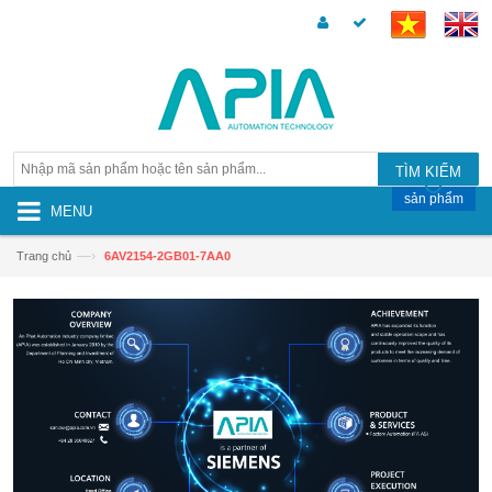
TÌM KIẾM
sản phẩm
MENU
—›
Trang chủ
6AV2154-2GB01-7AA0