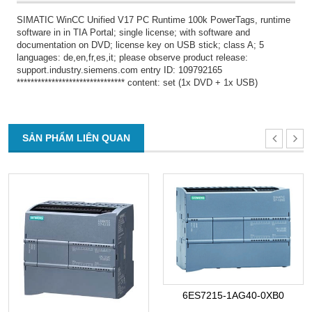
SIMATIC WinCC Unified V17 PC Runtime 100k PowerTags, runtime
software in in TIA Portal; single license; with software and
documentation on DVD; license key on USB stick; class A; 5
languages: de,en,fr,es,it; please observe product release:
support.industry.siemens.com entry ID: 109792165
******************************* content: set (1x DVD + 1x USB)
SẢN PHẨM LIÊN QUAN
6ES7215-1AG40-0XB0