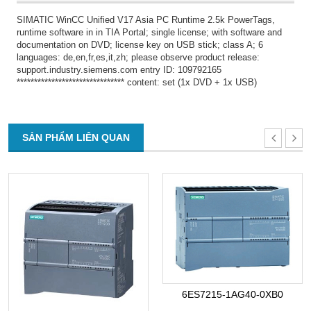
SIMATIC WinCC Unified V17 Asia PC Runtime 2.5k PowerTags,
runtime software in in TIA Portal; single license; with software and
documentation on DVD; license key on USB stick; class A; 6
languages: de,en,fr,es,it,zh; please observe product release:
support.industry.siemens.com entry ID: 109792165
******************************* content: set (1x DVD + 1x USB)
SẢN PHẨM LIÊN QUAN
6ES7215-1AG40-0XB0