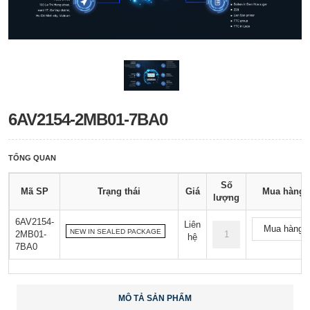
6AV2154-2MB01-7BA0
TỔNG QUAN
Số
Mã SP
Trạng thái
Giá
Mua hàng
lượng
6AV2154-
Liên
Mua hàng
NEW IN SEALED PACKAGE
2MB01-
hệ
7BA0
MÔ TẢ SẢN PHẨM