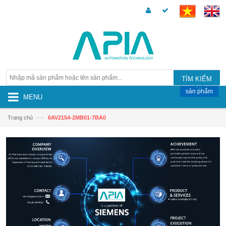
TÌM KIẾM
sản phẩm
MENU
—›
Trang chủ
6AV2154-2MB01-7BA0