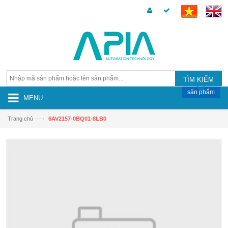
TÌM KIẾM
sản phẩm
MENU
—›
Trang chủ
6AV2157-0BQ01-8LB0