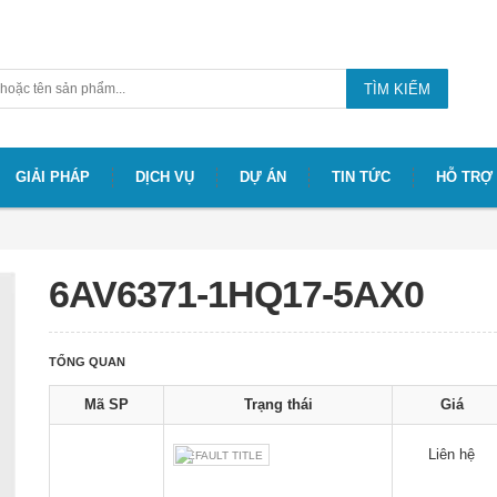
TÌM KIẾM
GIẢI PHÁP
DỊCH VỤ
DỰ ÁN
TIN TỨC
HỖ TRỢ
6AV6371-1HQ17-5AX0
TỔNG QUAN
Mã SP
Trạng thái
Giá
Liên hệ
DEFAULT TITLE