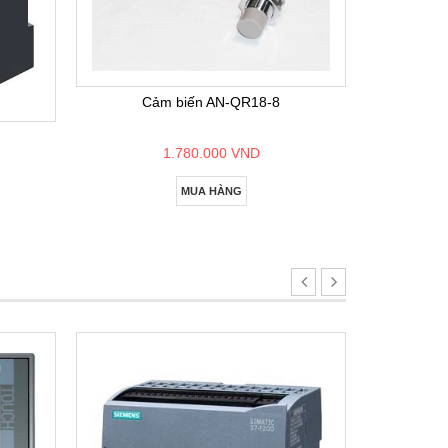
Bộ lập
Cảm biến AN-QR18-8
1.780.000 VND
MUA HÀNG