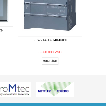
6E
3-
6ES7214-1AG40-0XB0
5.560.000 VND
MUA HÀNG