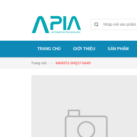
Chào mừng bạn đã đến với website APIA
TRANG CHỦ
GIỚI THIỆU
SẢN PHẨM
—›
Trang chủ
6AV6371-1HQ17-5AX0