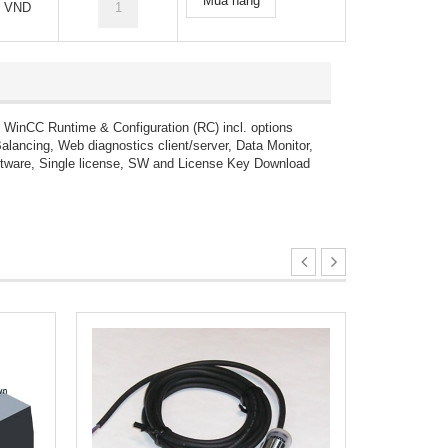
Mua hàng
9 VND
inCC Runtime & Configuration (RC) incl. options
lancing, Web diagnostics client/server, Data Monitor,
oftware, Single license, SW and License Key Download