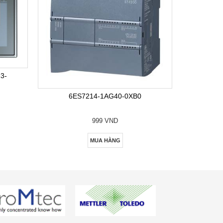
6E
3-
6ES7214-1AG40-0XB0
999 VND
MUA HÀNG