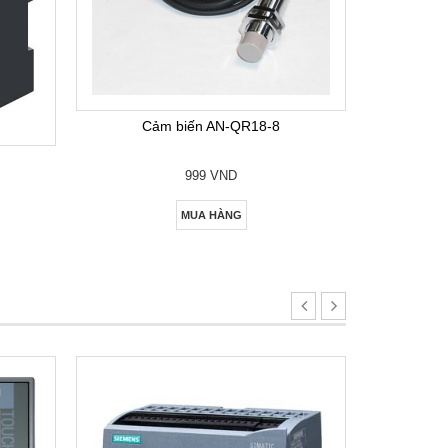
Bộ lập
Cảm biến AN-QR18-8
999 VND
MUA HÀNG