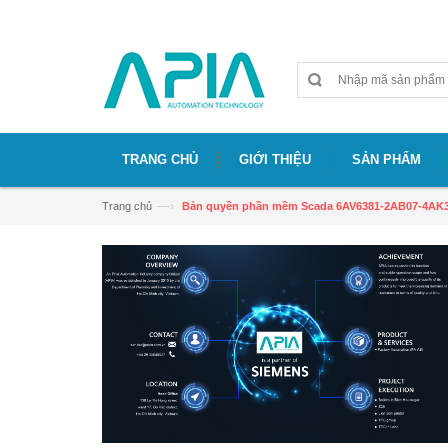
Chào mừng bạn đã đến với website APIA
TRANG CHỦ
GIỚI THIỆU
SẢN PHẨM
—›
Trang chủ
Bản quyền phần mềm Scada 6AV6381-2AB07-4AK