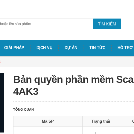
TÌM KIẾM
GIẢI PHÁP
DỊCH VỤ
DỰ ÁN
TIN TỨC
HỖ TRỢ
3
Bản quyền phần mềm Sca
4AK3
TỔNG QUAN
Mã SP
Trạng thái