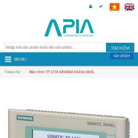
TÌM KIẾM
sản phẩm
MENU
—›
Trang chủ
Màn hình TP 177A 6AV6642-0AA11-0AX1