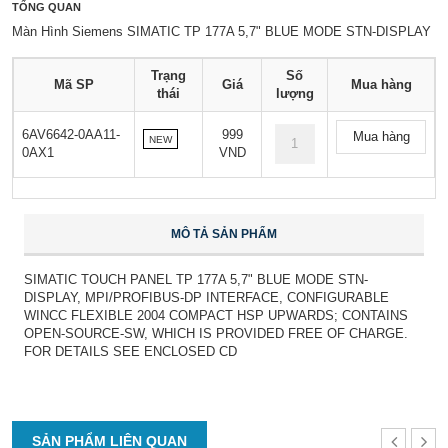
TỔNG QUAN
Màn Hình Siemens SIMATIC TP 177A 5,7" BLUE MODE STN-DISPLAY
Trạng
Số
Mã SP
Giá
Mua hàng
thái
lượng
6AV6642-0AA11-
999
Mua hàng
NEW
0AX1
VND
MÔ TẢ SẢN PHẨM
SIMATIC TOUCH PANEL TP 177A 5,7" BLUE MODE STN-
DISPLAY, MPI/PROFIBUS-DP INTERFACE, CONFIGURABLE
WINCC FLEXIBLE 2004 COMPACT HSP UPWARDS; CONTAINS
OPEN-SOURCE-SW, WHICH IS PROVIDED FREE OF CHARGE.
FOR DETAILS SEE ENCLOSED CD
SẢN PHẨM LIÊN QUAN