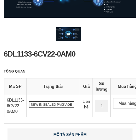
6DL1133-6CV22-0AM0
TỔNG QUAN
Số
Mã SP
Trạng thái
Giá
Mua hàng
lượng
6DL1133-
Liên
Mua hàng
NEW IN SEALED PACKAGE
6CV22-
hệ
0AM0
MÔ TẢ SẢN PHẨM