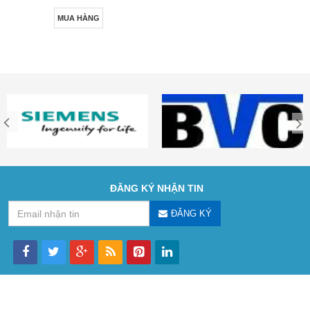
MUA HÀNG
ĐĂNG KÝ NHẬN TIN
ĐĂNG KÝ