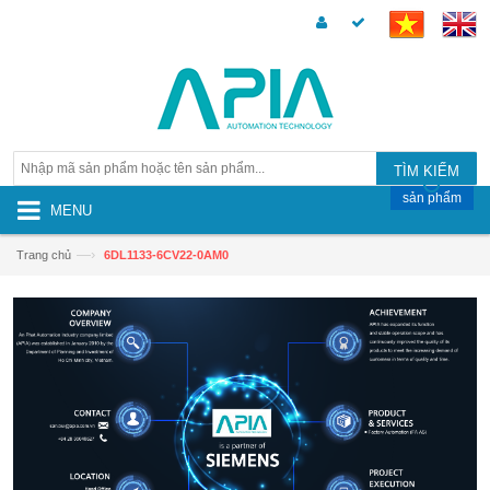
TÌM KIẾM
sản phẩm
MENU
—›
Trang chủ
6DL1133-6CV22-0AM0