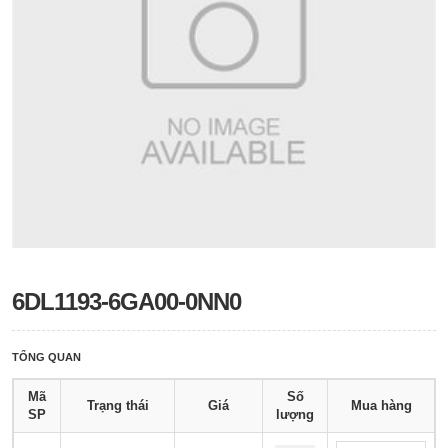
6DL1193-6GA00-0NN0
TỔNG QUAN
Mã
Số
Trạng thái
Giá
Mua hàng
SP
lượng