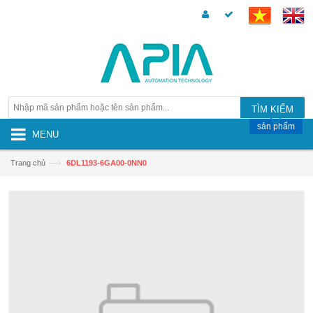
TÌM KIẾM
sản phẩm
MENU
—›
Trang chủ
6DL1193-6GA00-0NN0