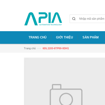
Chào mừng bạn đã đến với website APIA
TRANG CHỦ
GIỚI THIỆU
SẢN PHẨM
—›
Trang chủ
6DL1193-6TP00-0DH1