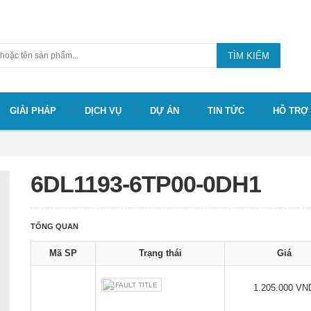
TÌM KIẾM
GIẢI PHÁP
DỊCH VỤ
DỰ ÁN
TIN TỨC
HỖ TRỢ
6DL1193-6TP00-0DH1
TỔNG QUAN
Mã SP
Trạng thái
Giá
DEFAULT TITLE
1.205.000 VN