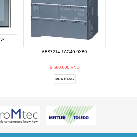
6E
3-
6ES7214-1AG40-0XB0
5.560.000 VND
MUA HÀNG