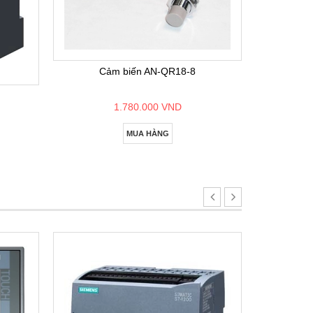
Bộ lập
Cảm biến AN-QR18-8
1.780.000 VND
MUA HÀNG