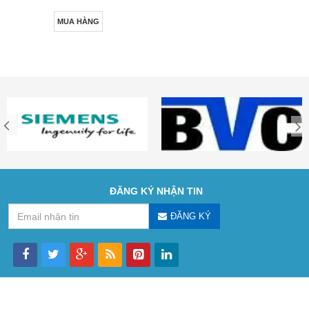
MUA HÀNG
ĐĂNG KÝ NHẬN TIN
ĐĂNG KÝ