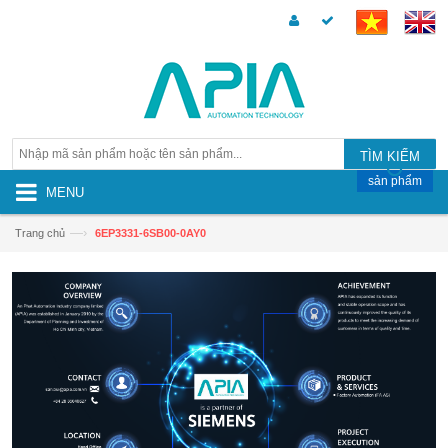
TÌM KIẾM
sản phẩm
MENU
—›
Trang chủ
6EP3331-6SB00-0AY0