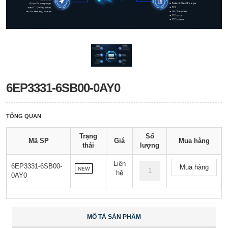
6EP3331-6SB00-0AY0
TỔNG QUAN
Trạng
Số
Mã SP
Giá
Mua hàng
thái
lượng
Liên
6EP3331-6SB00-
Mua hàng
NEW
hệ
0AY0
MÔ TẢ SẢN PHẨM