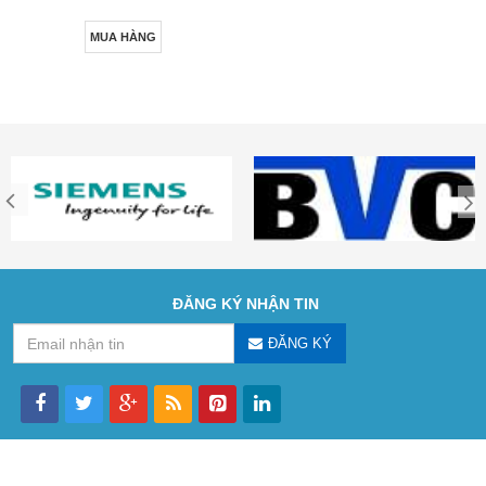
MUA HÀNG
ĐĂNG KÝ NHẬN TIN
ĐĂNG KÝ