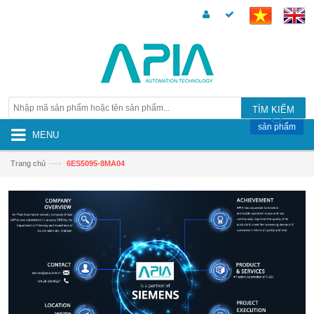
TÌM KIẾM
sản phẩm
MENU
—›
Trang chủ
6ES5095-8MA04