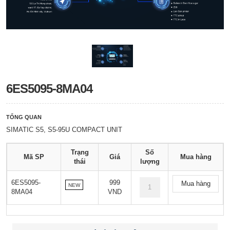
6ES5095-8MA04
TỔNG QUAN
SIMATIC S5, S5-95U COMPACT UNIT
Trạng
Số
Mã SP
Giá
Mua hàng
thái
lượng
6ES5095-
999
Mua hàng
NEW
8MA04
VND