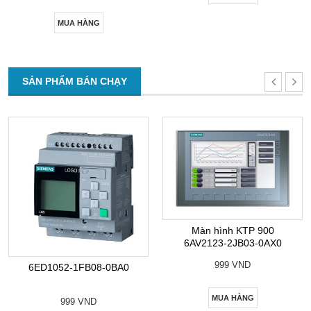
MUA HÀNG
SẢN PHẨM BÁN CHẠY
Màn hình KTP 900
6AV2123-2JB03-0AX0
999 VND
6ED1052-1FB08-0BA0
MUA HÀNG
999 VND