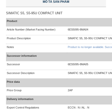
MÔ TẢ SẢN PHẨM
SIMATIC S5, S5-95U COMPACT UNIT
Product
Article Number (Market Facing Number)
6ES5095-8MA04
Product Description
SIMATIC S5, S5-95U COMPACT UN
Notes
Product is no longer available. Succ
Successor information
Successor
6ES5095-8MA05
Successor Description
SIMATIC S5, S5-95U COMPACT UN
Price data
Price Group
2AP
Delivery information
Export Control Regulations
ECCN : N / AL : N