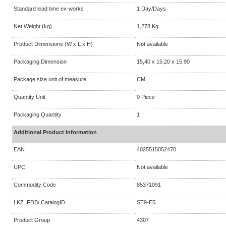
Standard lead time ex-works
1 Day/Days
Net Weight (kg)
1,278 Kg
Product Dimensions (W x L x H)
Not available
Packaging Dimension
15,40 x 15,20 x 15,90
Package size unit of measure
CM
Quantity Unit
0 Piece
Packaging Quantity
1
Additional Product Information
EAN
4025515052470
UPC
Not available
Commodity Code
85371091
LKZ_FDB/ CatalogID
ST9-E5
Product Group
4307