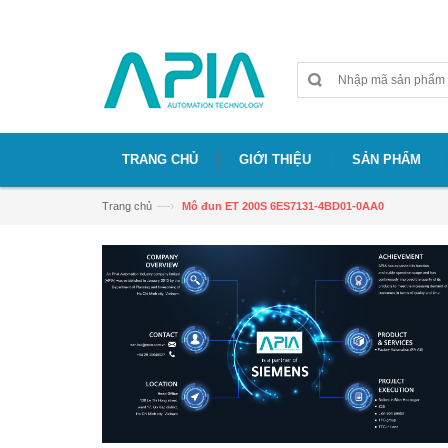
Chào mừng bạn đã đến với website APIA
TRANG CHỦ
GIỚI THIỆU
SẢN PHẨM
—›
Trang chủ
Mô đun ET 200S 6ES7131-4BD01-0AA0