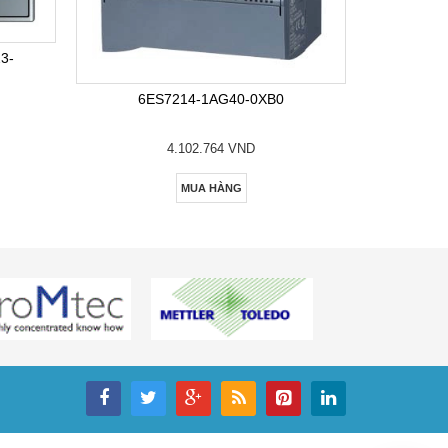
6E
3-
6ES7214-1AG40-0XB0
4.102.764 VND
MUA HÀNG