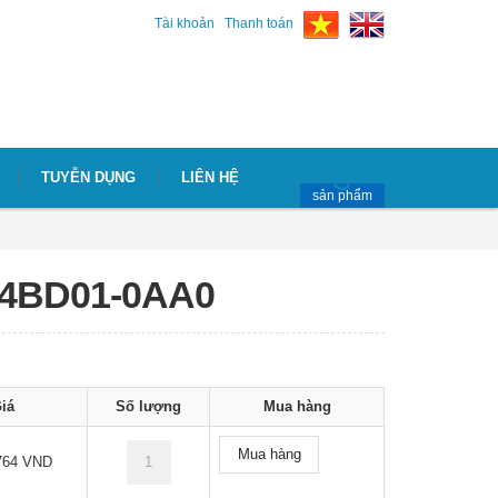
Tài khoản
Thanh toán
TUYỄN DỤNG
LIÊN HỆ
sản phẩm
-4BD01-0AA0
iá
Số lượng
Mua hàng
Mua hàng
764 VND