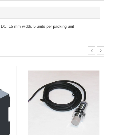
DC, 15 mm width, 5 units per packing unit
Bộ lập