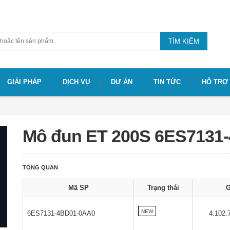
TÌM KIẾM
GIẢI PHÁP
DỊCH VỤ
DỰ ÁN
TIN TỨC
HỖ TRỢ
Mô đun ET 200S 6ES7131
TỔNG QUAN
Mã SP
Trạng thái
G
NEW
6ES7131-4BD01-0AA0
4.102.