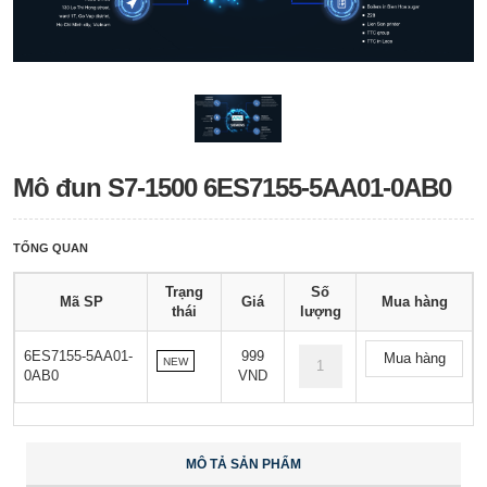
Mô đun S7-1500 6ES7155-5AA01-0AB0
TỔNG QUAN
Trạng
Số
Mã SP
Giá
Mua hàng
thái
lượng
6ES7155-5AA01-
999
Mua hàng
NEW
0AB0
VND
MÔ TẢ SẢN PHẨM