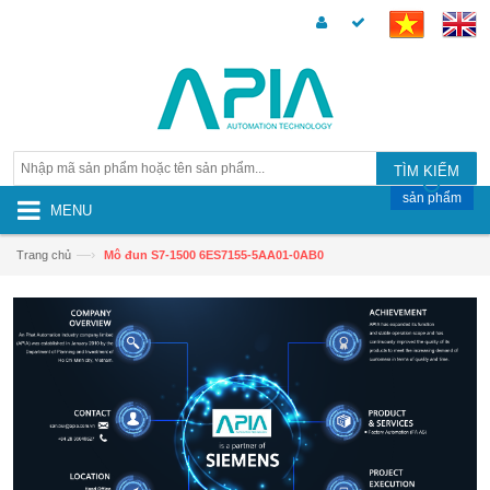
TÌM KIẾM
sản phẩm
MENU
—›
Trang chủ
Mô đun S7-1500 6ES7155-5AA01-0AB0