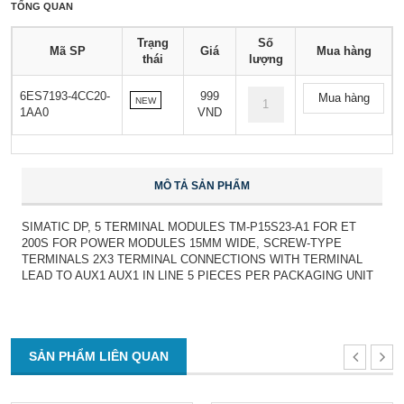
TỔNG QUAN
Trạng
Số
Mã SP
Giá
Mua hàng
thái
lượng
6ES7193-4CC20-
999
Mua hàng
NEW
1AA0
VND
MÔ TẢ SẢN PHẨM
SIMATIC DP, 5 TERMINAL MODULES TM-P15S23-A1 FOR ET
200S FOR POWER MODULES 15MM WIDE, SCREW-TYPE
TERMINALS 2X3 TERMINAL CONNECTIONS WITH TERMINAL
LEAD TO AUX1 AUX1 IN LINE 5 PIECES PER PACKAGING UNIT
SẢN PHẨM LIÊN QUAN