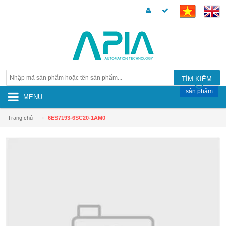
TÌM KIẾM
sản phẩm
MENU
—›
Trang chủ
6ES7193-6SC20-1AM0