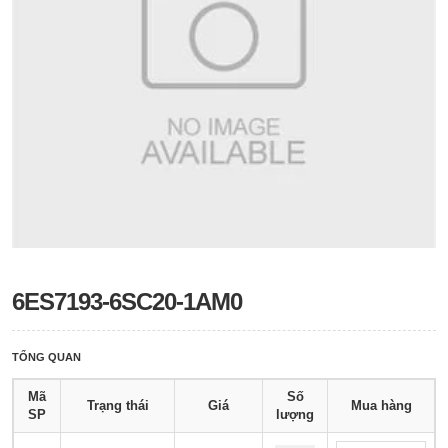
6ES7193-6SC20-1AM0
TỔNG QUAN
Mã
Số
Trạng thái
Giá
Mua hàng
SP
lượng