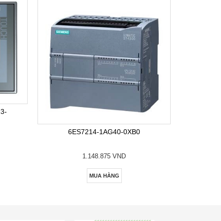
6E
3-
6ES7214-1AG40-0XB0
1.148.875 VND
MUA HÀNG