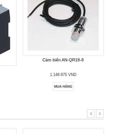
Bộ lập
Cảm biến AN-QR18-8
1.148.875 VND
MUA HÀNG