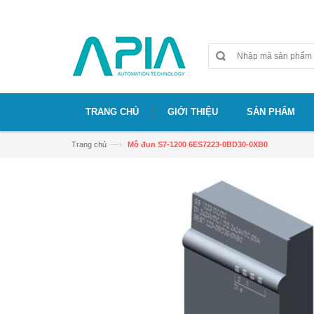
Chào mừng bạn đã đến với website APIA
TRANG CHỦ
GIỚI THIỆU
SẢN PHẨM
—›
Trang chủ
Mô đun S7-1200 6ES7223-0BD30-0XB0