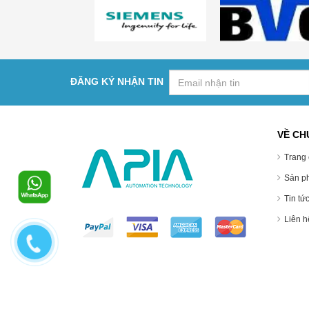
ĐĂNG KÝ NHẬN TIN
VỀ CH
Trang 
Sản p
Tin tứ
Liên hê
© Bản quyền thuộc về Công Ty TNHH Công Nghiệp Tự Độn