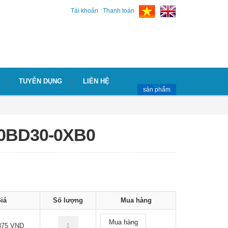
Tài khoản
Thanh toán
TUYỄN DỤNG
LIÊN HỆ
sản phẩm
-0BD30-0XB0
iá
Số lượng
Mua hàng
Mua hàng
875 VND