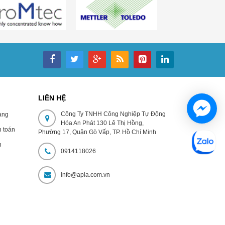
LIÊN HỆ
Công Ty TNHH Công Nghiệp Tự Động
̀ng
Hóa An Phát 130 Lê Thị Hồng,
 toán
Phường 17, Quận Gò Vấp, TP. Hồ Chí Minh
h
0914118026
n
info@apia.com.vn