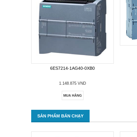
6ES7214-1AG40-0XB0
1.148.875 VND
MUA HÀNG
SẢN PHẨM BÁN CHẠY