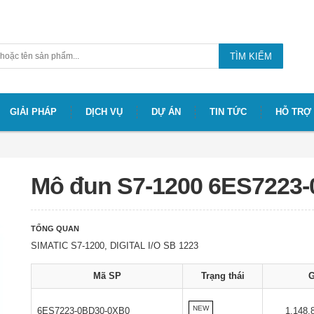
TÌM KIẾM
GIẢI PHÁP
DỊCH VỤ
DỰ ÁN
TIN TỨC
HỖ TRỢ
Mô đun S7-1200 6ES7223
TỔNG QUAN
SIMATIC S7-1200, DIGITAL I/O SB 1223
Mã SP
Trạng thái
G
NEW
6ES7223-0BD30-0XB0
1.148.