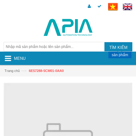
TÌM KIẾM
sản phẩm
MENU
—›
Trang chủ
6ES7288-5CM01-0AA0