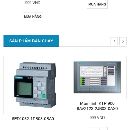
999 VND
MUA HÀNG
MUA HÀNG
SẢN PHẨM BÁN CHẠY
Màn hình KTP 900
6AV2123-2JB03-0AX0
999 VND
6ED1052-1FB08-0BA0