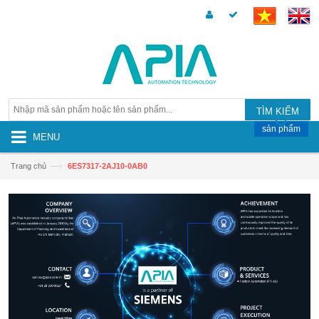
TÌM KIẾM
sản phẩm
MENU
—›
Trang chủ
6ES7317-2AJ10-0AB0