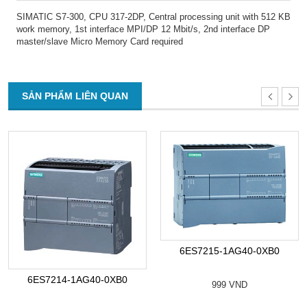
SIMATIC S7-300, CPU 317-2DP, Central processing unit with 512 KB
work memory, 1st interface MPI/DP 12 Mbit/s, 2nd interface DP
master/slave Micro Memory Card required
SẢN PHẨM LIÊN QUAN
6ES7215-1AG40-0XB0
6ES7214-1AG40-0XB0
999 VND