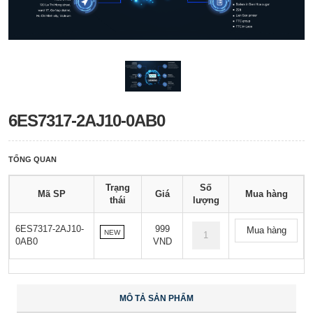
6ES7317-2AJ10-0AB0
TỔNG QUAN
Trạng
Số
Mã SP
Giá
Mua hàng
thái
lượng
6ES7317-2AJ10-
999
Mua hàng
NEW
0AB0
VND
MÔ TẢ SẢN PHẨM