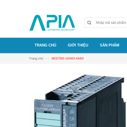
Chào mừng bạn đã đến với website APIA
TRANG CHỦ
GIỚI THIỆU
SẢN PHẨM
—›
Trang chủ
6ES7350-1AH03-0AE0