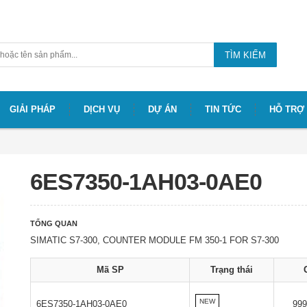
TÌM KIẾM
GIẢI PHÁP
DỊCH VỤ
DỰ ÁN
TIN TỨC
HỖ TRỢ
6ES7350-1AH03-0AE0
TỔNG QUAN
SIMATIC S7-300, COUNTER MODULE FM 350-1 FOR S7-300
Mã SP
Trạng thái
NEW
6ES7350-1AH03-0AE0
99