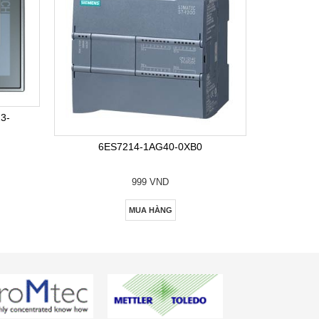
6E
3-
6ES7214-1AG40-0XB0
999 VND
MUA HÀNG