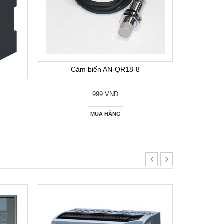
Bộ lập
Cảm biến AN-QR18-8
999 VND
MUA HÀNG