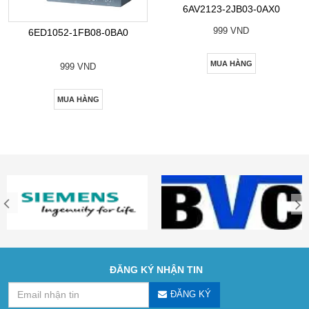
6AV2123-2JB03-0AX0
999 VND
6ED1052-1FB08-0BA0
MUA HÀNG
999 VND
MUA HÀNG
ĐĂNG KÝ NHẬN TIN
ĐĂNG KÝ