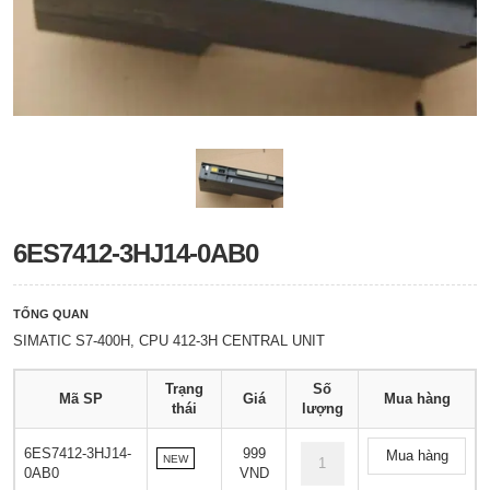
6ES7412-3HJ14-0AB0
TỔNG QUAN
SIMATIC S7-400H, CPU 412-3H CENTRAL UNIT
Trạng
Số
Mã SP
Giá
Mua hàng
thái
lượng
6ES7412-3HJ14-
999
Mua hàng
NEW
0AB0
VND