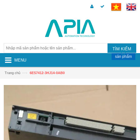
TÌM KIẾM
sản phẩm
MENU
—›
Trang chủ
6ES7412-3HJ14-0AB0