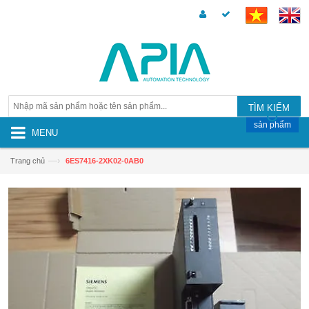
TÌM KIẾM
sản phẩm
MENU
—›
Trang chủ
6ES7416-2XK02-0AB0