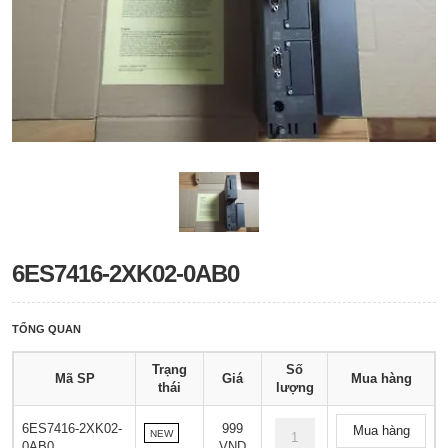
6ES7416-2XK02-0AB0
TỔNG QUAN
Trạng
Số
Mã SP
Giá
Mua hàng
thái
lượng
6ES7416-2XK02-
999
Mua hàng
NEW
0AB0
VND