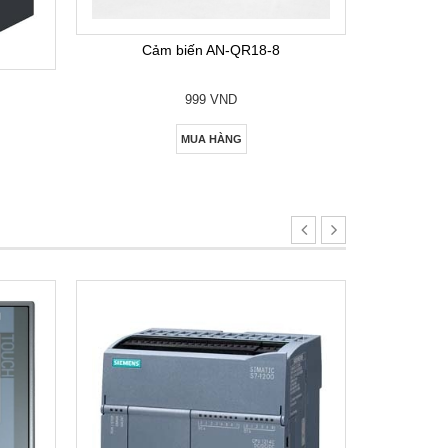
Bộ lập
Cảm biến AN-QR18-8
999 VND
MUA HÀNG