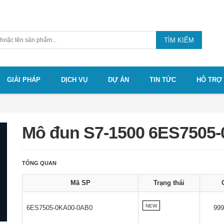
TÌM KIẾM
GIẢI PHÁP
DỊCH VỤ
DỰ ÁN
TIN TỨC
HỖ TRỢ
Mô đun S7-1500 6ES7505
TỔNG QUAN
Mã SP
Trạng thái
NEW
6ES7505-0KA00-0AB0
99