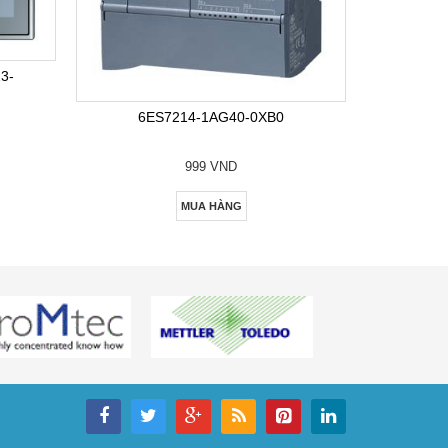
6E
3-
6ES7214-1AG40-0XB0
999 VND
MUA HÀNG