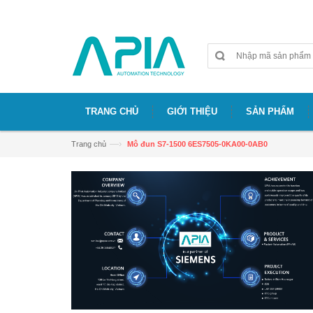
Chào mừng bạn đã đến với website APIA
TRANG CHỦ
GIỚI THIỆU
SẢN PHẨM
—›
Trang chủ
Mô đun S7-1500 6ES7505-0KA00-0AB0