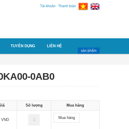
Tài khoản
Thanh toán
TUYỄN DỤNG
LIÊN HỆ
sản phẩm
-0KA00-0AB0
Giá
Số lượng
Mua hàng
Mua hàng
9 VND