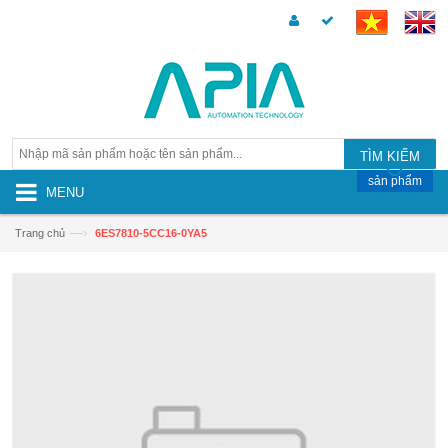
TÌM KIẾM
sản phẩm
MENU
—›
Trang chủ
6ES7810-5CC16-0YA5