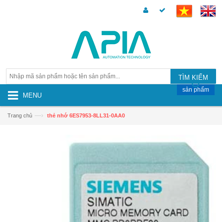
TÌM KIẾM
sản phẩm
MENU
—›
Trang chủ
thẻ nhớ 6ES7953-8LL31-0AA0