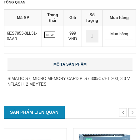
TỔNG QUAN
Trạng
Số
Mã SP
Giá
Mua hàng
thái
lượng
6ES7953-8LL31-
999
Mua hàng
NEW
0AA0
VND
MÔ TẢ SẢN PHẨM
SIMATIC S7, MICRO MEMORY CARD P. S7-300/C7/ET 200, 3.3 V
NFLASH, 2 MBYTES
SẢN PHẨM LIÊN QUAN