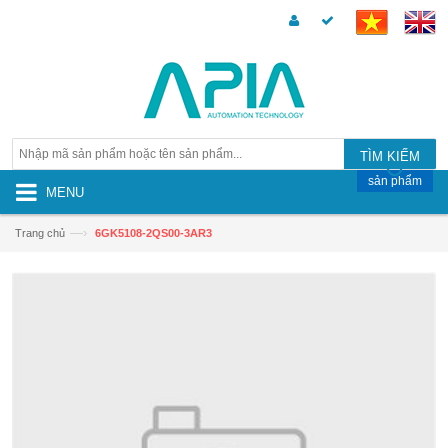
TÌM KIẾM
sản phẩm
MENU
—›
Trang chủ
6GK5108-2QS00-3AR3