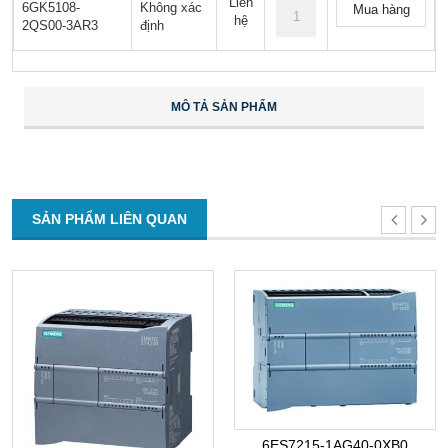
Liên
6GK5108-
Không xác
Mua hàng
hệ
2QS00-3AR3
định
MÔ TẢ SẢN PHẨM
SẢN PHẨM LIÊN QUAN
6ES7215-1AG40-0XB0