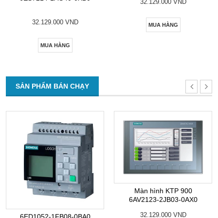
32.129.000 VND
32.129.000 VND
MUA HÀNG
MUA HÀNG
SẢN PHẨM BÁN CHẠY
Màn hình KTP 900
6AV2123-2JB03-0AX0
32.129.000 VND
6ED1052-1FB08-0BA0