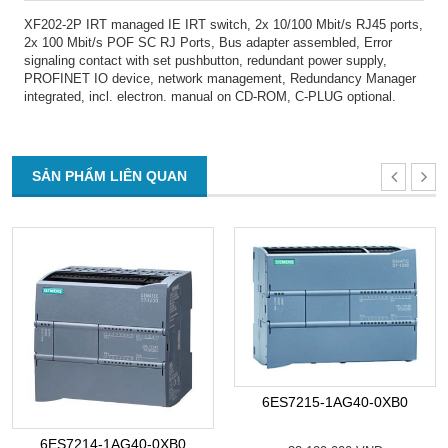
XF202-2P IRT managed IE IRT switch, 2x 10/100 Mbit/s RJ45 ports,
2x 100 Mbit/s POF SC RJ Ports, Bus adapter assembled, Error
signaling contact with set pushbutton, redundant power supply,
PROFINET IO device, network management, Redundancy Manager
integrated, incl. electron. manual on CD-ROM, C-PLUG optional.
SẢN PHẨM LIÊN QUAN
6ES7215-1AG40-0XB0
6ES7214-1AG40-0XB0