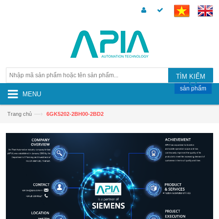
TÌM KIẾM
sản phẩm
MENU
—›
Trang chủ
6GK5202-2BH00-2BD2