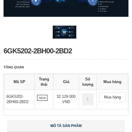
6GK5202-2BH00-2BD2
TỔNG QUAN
Trạng
Số
Mã SP
Giá
Mua hàng
thái
lượng
6GK5202-
32.129.000
Mua hàng
NEW
2BH00-2BD2
VND
MÔ TẢ SẢN PHẨM