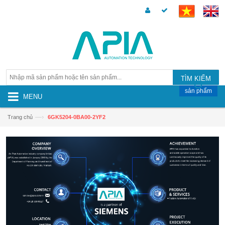
TÌM KIẾM
sản phẩm
MENU
—›
Trang chủ
6GK5204-0BA00-2YF2