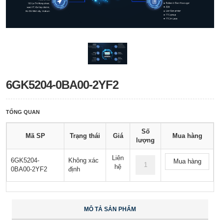
6GK5204-0BA00-2YF2
TỔNG QUAN
Số
Mã SP
Trạng thái
Giá
Mua hàng
lượng
Liên
6GK5204-
Không xác
Mua hàng
hệ
0BA00-2YF2
định
MÔ TẢ SẢN PHẨM