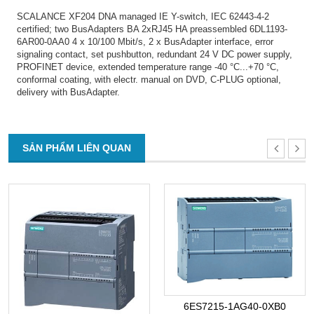
SCALANCE XF204 DNA managed IE Y-switch, IEC 62443-4-2
certified; two BusAdapters BA 2xRJ45 HA preassembled 6DL1193-
6AR00-0AA0 4 x 10/100 Mbit/s, 2 x BusAdapter interface, error
signaling contact, set pushbutton, redundant 24 V DC power supply,
PROFINET device, extended temperature range -40 °C...+70 °C,
conformal coating, with electr. manual on DVD, C-PLUG optional,
delivery with BusAdapter.
SẢN PHẨM LIÊN QUAN
6ES7215-1AG40-0XB0