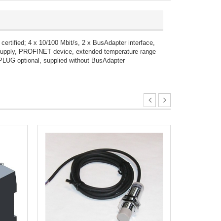
ified; 4 x 10/100 Mbit/s, 2 x BusAdapter interface,
 supply, PROFINET device, extended temperature range
-PLUG optional, supplied without BusAdapter