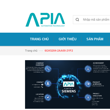
Chào mừng bạn đã đến với website APIA
TRANG CHỦ
GIỚI THIỆU
SẢN PHẨM
—›
Trang chủ
6GK5204-2AA00-2YF2