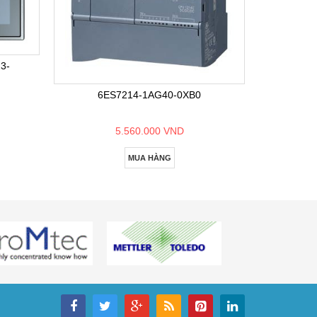
6E
3-
6ES7214-1AG40-0XB0
5.560.000 VND
MUA HÀNG