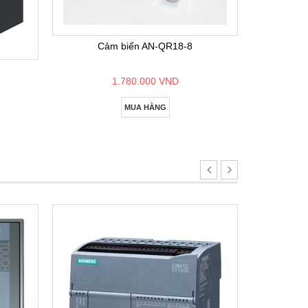
Bộ lập
Cảm biến AN-QR18-8
1.780.000 VND
MUA HÀNG