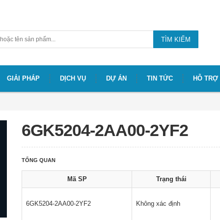
TÌM KIẾM
GIẢI PHÁP
DỊCH VỤ
DỰ ÁN
TIN TỨC
HỖ TRỢ
6GK5204-2AA00-2YF2
TỔNG QUAN
Mã SP
Trạng thái
6GK5204-2AA00-2YF2
Không xác định