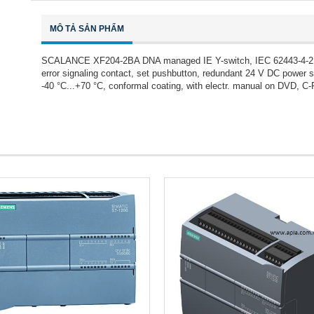
MÔ TẢ SẢN PHẨM
SCALANCE XF204-2BA DNA managed IE Y-switch, IEC 62443-4-2 cert
error signaling contact, set pushbutton, redundant 24 V DC power
-40 °C...+70 °C, conformal coating, with electr. manual on DVD, C