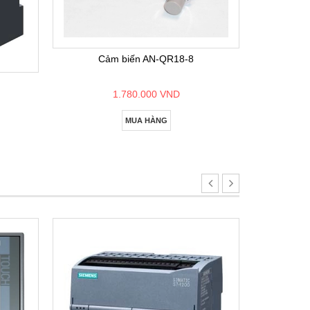
Bộ lập
Cảm biến AN-QR18-8
1.780.000 VND
MUA HÀNG