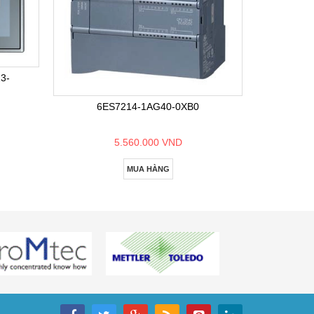
6E
3-
6ES7214-1AG40-0XB0
5.560.000 VND
MUA HÀNG