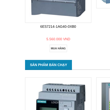
6ES7214-1AG40-0XB0
5.560.000 VND
MUA HÀNG
SẢN PHẨM BÁN CHẠY