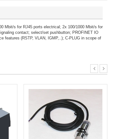
it/s for RJ45 ports electrical; 2x 100/1000 Mbit/s for
r signaling contact; select/set pushbutton; PROFINET IO
ce features (RSTP, VLAN, IGMP,..); C-PLUG in scope of