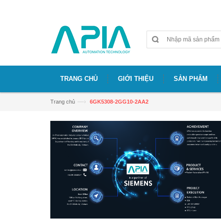
Chào mừng bạn đã đến với website APIA
TRANG CHỦ
GIỚI THIỆU
SẢN PHẨM
—›
Trang chủ
6GK5308-2GG10-2AA2